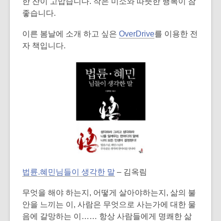
is
한 잔이 고맙습니다. 작은 미소와 따뜻한 행복이 참
over
좋습니다.
3
이른 봄날에 소개 하고 싶은
OverDrive
를 이용한 전
years
자 책입니다.
old
and
the
information
may
be
out
of
date.
,
법륜.혜민님들이 생각한 말
– 김옥림
o
p
무엇을 해야 하는지, 어떻게 살아야하는지, 삶의 불
e
안을 느끼는 이, 사람은 무엇으로 사는가에 대한 물
n
음에 갈망하는 이…… 항상 사람들에게 명쾌한 삶