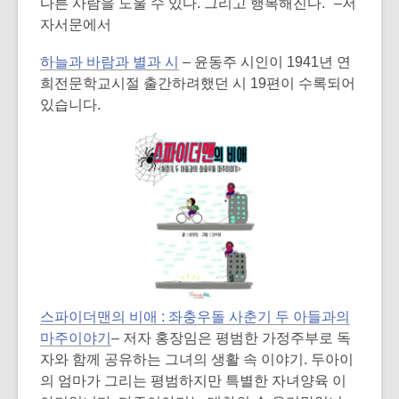
다른 사람을 도울 수 있다. 그리고 행복해진다." –저
n
자서문에서
e
w
하늘과 바람과 별과 시
– 윤동주 시인이 1941년 연
w
희전문학교시절 출간하려했던 시 19편이 수록되어
i
있습니다.
n
d
o
w
,
스파이더맨의 비애 : 좌충우돌 사춘기 두 아들과의
o
마주이야기
– 저자 홍장임은 평범한 가정주부로 독
p
자와 함께 공유하는 그녀의 생활 속 이야기. 두아이
e
의 엄마가 그리는 평범하지만 특별한 자녀양육 이