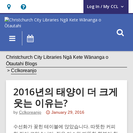
Log In / My CCL
User Log In / My CCL.
Hours
Help,
&
opens
Location,
an
O
Main
What's
opens
overlay
s
navigation
On
an
f
overlay
Christchurch City Libraries Ngā Kete Wānanga o
Ōtautahi Blogs
Cclkoreanjo
2016년의 태양이 더 크게
웃는 이유는?
Attention:
by
Cclkoreanjo
January 29, 2016
This
post
수선화가 꽂힌 테이블에 앉았습니다. 따뜻한 커피