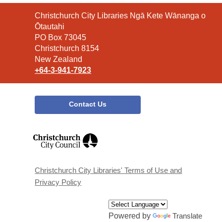
Contact
Christchurch City Libraries Ngā Kete Wānanga o
the
Ōtautahi
Library
PO Box 73045
Christchurch 8154
New Zealand
+64-3-941-7923
Contact Us
,
opens
a
new
window
Christchurch City Libraries' Terms of Use and
Privacy Policy
Powered by
Translate