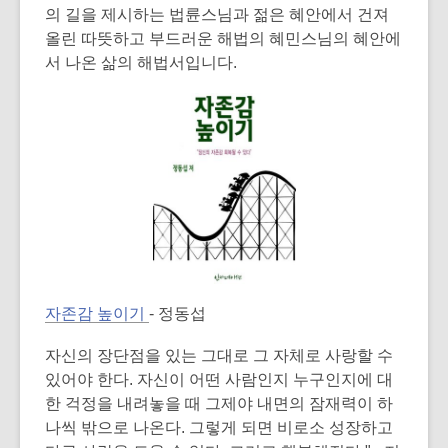
s
의 길을 제시하는 법륜스님과 젊은 혜안에서 건져
a
올린 따뜻하고 부드러운 해법의 혜민스님의 혜안에
n
서 나온 삶의 해법서입니다.
e
w
w
i
n
d
o
w
,
자존감 높이기
- 정동섭
o
p
자신의 장단점을 있는 그대로 그 자체로 사랑할 수
e
있어야 한다. 자신이 어떤 사람인지 누구인지에 대
n
한 걱정을 내려놓을 때 그제야 내면의 잠재력이 하
s
나씩 밖으로 나온다. 그렇게 되면 비로소 성장하고
a