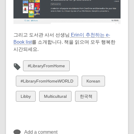
그리고 도서관 사서 선생님
Erin이 추천하는 e-
Book list
를 소개합니다. 책을 읽으며 모두 행복한
시간되세요.
View
#LibraryFromHome
all
cards
View
View
#LibraryFromHomeWORLD
Korean
in
all
all
cards
cards
View
View
View
Libby
Multicultural
한국책
in
in
all
all
all
cards
cards
cards
in
in
in
Add a comment