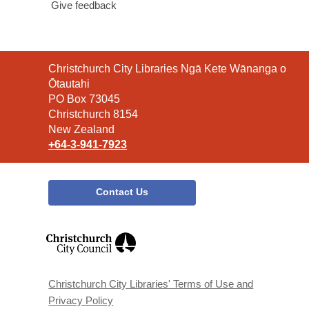
Give feedback
Contact
Christchurch City Libraries Ngā Kete Wānanga o
the
Ōtautahi
Library
PO Box 73045
Christchurch 8154
New Zealand
+64-3-941-7923
Contact Us
,
opens
a
new
window
Christchurch City Libraries' Terms of Use and
Privacy Policy