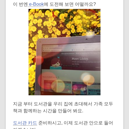
post
이 번엔
e-Book
에 도전해 보면 어떨까요?
is
over
3
years
old
and
the
information
may
be
out
of
date.
지금 부터 도서관을 우리 집에 초대해서 가족 모두
책과 함께하는 시간을 만들어 봐요.
도서관 카드
준비하시고, 이제 도서관 안으로 들어