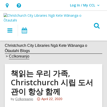
Log In / My CCL
User Log In / My CCL.
Hours
Help,
&
opens
Location,
an
O
Main
What's
opens
overlay
s
navigation
On
an
f
overlay
Christchurch City Libraries Ngā Kete Wānanga o
Ōtautahi Blogs
Cclkoreanjo
책읽는 우리 가족,
Christchurch 시립 도서
관이 항상 함께
Attention:
by
Cclkoreanjo
April 22, 2020
This