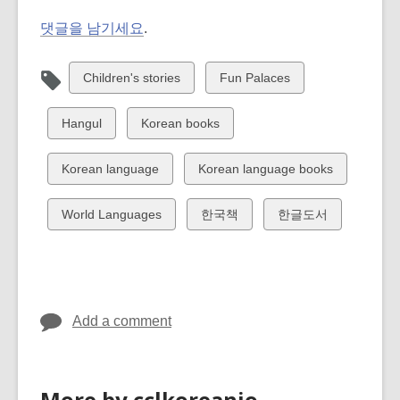
댓글을 남기세요
.
View
View
Children's stories
Fun Palaces
all
all
cards
cards
View
View
Hangul
Korean books
in
in
all
all
cards
cards
View
View
Korean language
Korean language books
in
in
all
all
cards
cards
View
View
View
World Languages
한국책
한글도서
in
in
all
all
all
cards
cards
cards
in
in
in
Add a comment
More by cclkoreanjo