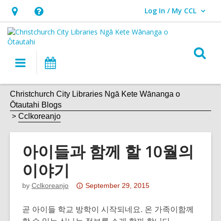
Log In / My CCL
User Log In / My CCL.
Hours
Help,
&
opens
Location,
an
O
Main
What's
opens
overlay
s
navigation
On
an
f
overlay
Christchurch City Libraries Ngā Kete Wānanga o
Ōtautahi Blogs
Cclkoreanjo
아이들과 함께 할 10월의
이야기
Attention:
by
Cclkoreanjo
September 29, 2015
This
post
곧 아이들 학교 방학이 시작되네요. 온 가족이함께
is