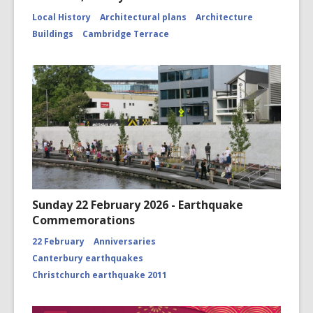
Local History
Architectural plans
Architecture
Buildings
Cambridge Terrace
Sunday 22 February 2026 - Earthquake
Commemorations
22 February
Anniversaries
Canterbury earthquakes
Christchurch earthquake 2011