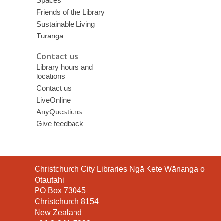
Spaces
Friends of the Library
Sustainable Living
Tūranga
Contact us
Library hours and
locations
Contact us
LiveOnline
AnyQuestions
Give feedback
Contact
Christchurch City Libraries Ngā Kete Wānanga o
the
Ōtautahi
Library
PO Box 73045
Christchurch 8154
New Zealand