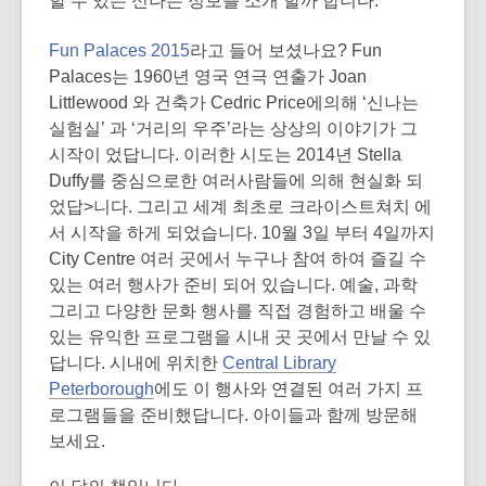
할 수 있는 신나는 정보를 소개 할까 합니다.
over
Fun Palaces 2015
라고 들어 보셨나요? Fun
3
Palaces는 1960년 영국 연극 연출가 Joan
years
Littlewood 와 건축가 Cedric Price에의해 ‘신나는
old
실험실’ 과 ‘거리의 우주’라는 상상의 이야기가 그
and
시작이 었답니다. 이러한 시도는 2014년 Stella
the
Duffy를 중심으로한 여러사람들에 의해 현실화 되
information
었답>니다. 그리고 세계 최초로 크라이스트쳐치 에
may
서 시작을 하게 되었습니다. 10월 3일 부터 4일까지
be
City Centre 여러 곳에서 누구나 참여 하여 즐길 수
out
있는 여러 행사가 준비 되어 있습니다. 예술, 과학
of
그리고 다양한 문화 행사를 직접 경험하고 배울 수
date.
있는 유익한 프로그램을 시내 곳 곳에서 만날 수 있
답니다. 시내에 위치한
Central Library
Peterborough
에도 이 행사와 연결된 여러 가지 프
로그램들을 준비했답니다. 아이들과 함께 방문해
보세요.