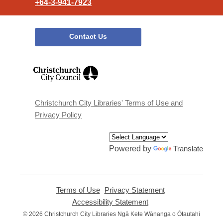
+64-3-941-7923
Contact Us
,
opens
a
new
window
Christchurch City Libraries' Terms of Use and
Privacy Policy
Powered by
Translate
Terms of Use
,
Privacy Statement
,
opens
opens
Accessibility Statement
,
a
a
opens
© 2026 Christchurch City Libraries Ngā Kete Wānanga o Ōtautahi
new
new
a